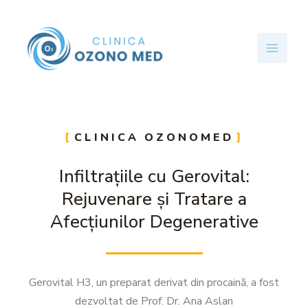
Skip
Main
to
Menu
content
CLINICA OZONOMED
Infiltrațiile cu Gerovital:
Rejuvenare și Tratare a
Afecțiunilor Degenerative
Gerovital H3, un preparat derivat din procaină, a fost
dezvoltat de Prof. Dr. Ana Aslan