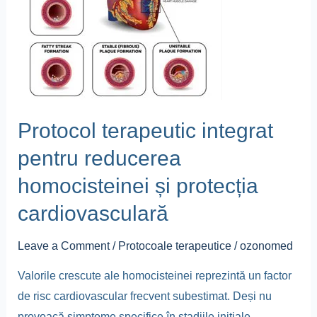
homocisteinei
și
protecția
cardiovasculară
Protocol terapeutic integrat
pentru reducerea
homocisteinei și protecția
cardiovasculară
Leave a Comment
/
Protocoale terapeutice
/
ozonomed
Valorile crescute ale homocisteinei reprezintă un factor
de risc cardiovascular frecvent subestimat. Deși nu
provoacă simptome specifice în stadiile inițiale,