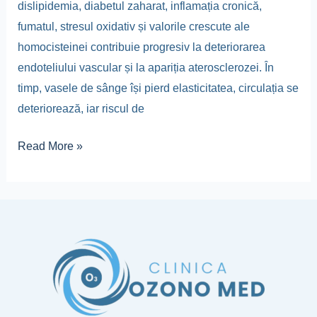
dislipidemia, diabetul zaharat, inflamația cronică,
fumatul, stresul oxidativ și valorile crescute ale
homocisteinei contribuie progresiv la deteriorarea
endoteliului vascular și la apariția aterosclerozei. În
timp, vasele de sânge își pierd elasticitatea, circulația se
deteriorează, iar riscul de
Read More »