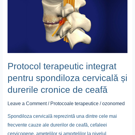
integrat
pentru
spondiloza
cervicală
și
durerile
cronice
Protocol terapeutic integrat
de
pentru spondiloza cervicală și
ceafă
durerile cronice de ceafă
Leave a Comment
/
Protocoale terapeutice
/
ozonomed
Spondiloza cervicală reprezintă una dintre cele mai
frecvente cauze ale durerilor de ceafă, cefaleei
cervicogene, amețelilor și amorțelilor la nivelul