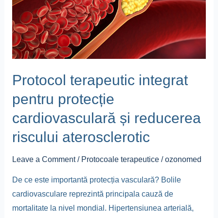
cardiovasculară
și
reducerea
riscului
aterosclerotic
Protocol terapeutic integrat
pentru protecție
cardiovasculară și reducerea
riscului aterosclerotic
Leave a Comment
/
Protocoale terapeutice
/
ozonomed
De ce este importantă protecția vasculară? Bolile
cardiovasculare reprezintă principala cauză de
mortalitate la nivel mondial. Hipertensiunea arterială,