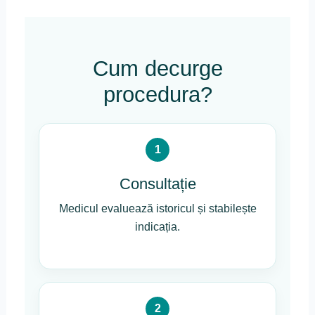
Cum decurge
procedura?
1
Consultație
Medicul evaluează istoricul și stabilește
indicația.
2