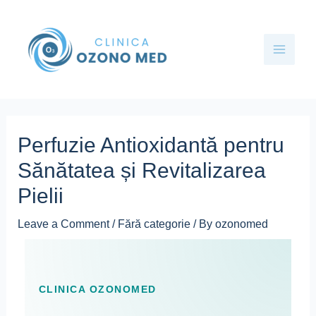
Skip
Post
Main
to
navigation
Menu
content
Perfuzie Antioxidantă pentru
Sănătatea și Revitalizarea
Pielii
Leave a Comment
/
Fără categorie
/ By
ozonomed
CLINICA OZONOMED